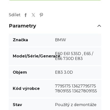
Sdílet
Parametry
Značka
BMW
E60 E61 535D , E65 /
Model/Série/Generace
E66 730D E83
Objem
E83 3.0D
7795175 13627795175
Kód výrobce
7809155 13627809155
Stav
Použitý z demontáže