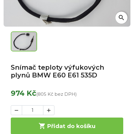
search
Snímač teploty výfukových
plynů BMW E60 E61 535D
974 Kč
(805 Kč bez DPH)



Přidat do košíku