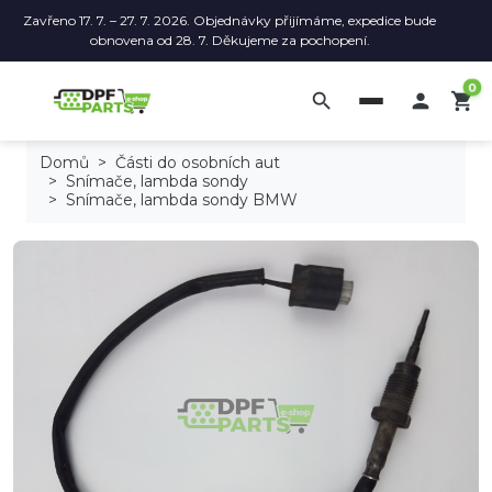
Zavřeno 17. 7. – 27. 7. 2026. Objednávky přijímáme, expedice bude
obnovena od 28. 7. Děkujeme za pochopení.
0
search

shopping_cart
Domů
Části do osobních aut
Snímače, lambda sondy
Snímače, lambda sondy BMW