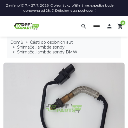
Zavřeno 17. 7. – 27. 7. 2026. Objednávky přijímáme, expedice bude
obnovena od 28. 7. Děkujeme za pochopení.
0
search

shopping_cart
Domů
Části do osobních aut
Snímače, lambda sondy
Snímače, lambda sondy BMW