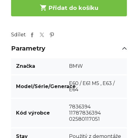

Přidat do košíku
Sdílet
Parametry
Značka
BMW
E60 / E61 M5 , E63 /
Model/Série/Generace
E64
7836394
Kód výrobce
11787836394
02580117051
Stav
Použitý z demontáže