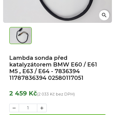
search
Lambda sonda před
katalyzátorem BMW E60 / E61
M5 , E63 / E64 - 7836394
11787836394 02580117051
2 459 Kč
(2 033 Kč bez DPH)

