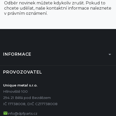
Odběr novinek můžete kdykoliv zrušit. Pokud to
chcete udělat, naše kontaktní informace naleznete
v právním oznámení.
arrow_drop_down
INFORMACE
PROVOZOVATEL
Unique metal s.r.o.
Hlínoviště 100
294 21 Bělá pod Bezdězem
IČ 17738008, DIČ CZ17738008
mail
info@dpfparts.cz