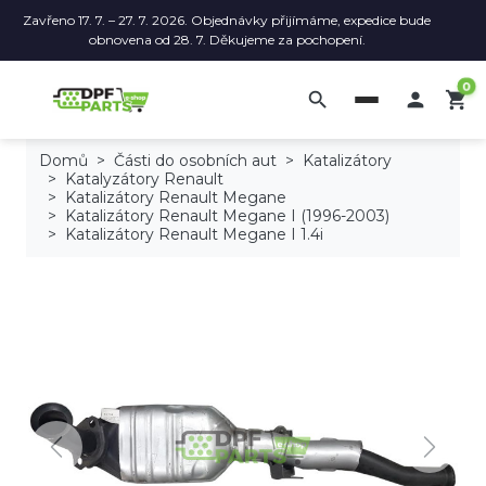
Zavřeno 17. 7. – 27. 7. 2026. Objednávky přijímáme, expedice bude
obnovena od 28. 7. Děkujeme za pochopení.
0
search

shopping_cart
Domů
Části do osobních aut
Katalizátory
Katalyzátory Renault
Katalizátory Renault Megane
Katalizátory Renault Megane I (1996-2003)
Katalizátory Renault Megane I 1.4i
Previous
Next