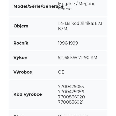
Megane / Megane
Model/Série/Generace
Scenic
1.4-1.6I kod silnika: E7J
Objem
K7M
Ročník
1996-1999
Výkon
52-66 kW 71-90 KM
Výrobce
OE
7700425055
7700425056
Kód výrobce
7700836020
7700836021