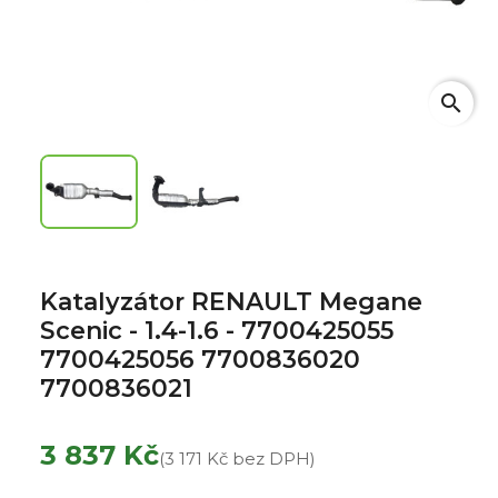
search
Katalyzátor RENAULT Megane
Scenic - 1.4-1.6 - 7700425055
7700425056 7700836020
7700836021
3 837 Kč
(3 171 Kč bez DPH)