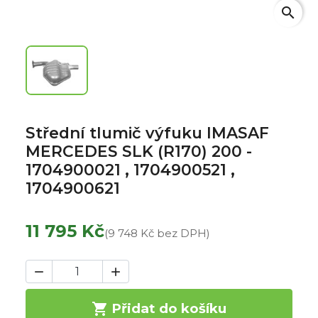
search
Střední tlumič výfuku IMASAF
MERCEDES SLK (R170) 200 -
1704900021 , 1704900521 ,
1704900621
11 795 Kč
(9 748 Kč bez DPH)



Přidat do košíku