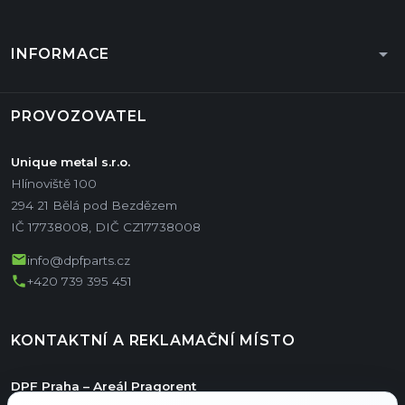
arrow_drop_down
INFORMACE
PROVOZOVATEL
Unique metal s.r.o.
Hlínoviště 100
294 21 Bělá pod Bezdězem
IČ 17738008, DIČ CZ17738008
mail
info@dpfparts.cz
phone
+420 739 395 451
KONTAKTNÍ A REKLAMAČNÍ MÍSTO
DPF Praha – Areál Pragorent