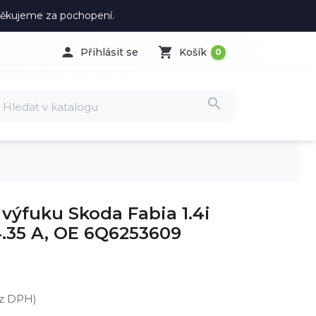
 Děkujeme za pochopení.

shopping_cart
Přihlásit se
Košík
0
search
výfuku Skoda Fabia 1.4i
4.35 A, OE 6Q6253609
ez DPH)