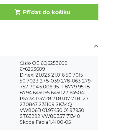

Přidat do košíku
Číslo OE 6Q6253609
6Y6253609
Dinex: 21.023 21.016 50.7015
50.7023 278-039 278-063 279-
757 704.5.006 95 11 8779 95 18
8794 645065 645027 645041
P5734 P5728 71.81.07 71.81.27
230847 231109 SK34Q
VW806B 01.97450 01.97950
ST63292 VW80357 71340
Skoda Fabia 1.4i 00-05