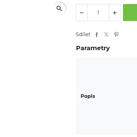
search


Sdílet
Parametry
Popis