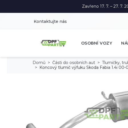
Zavřeno 17. 7. – 27. 7
Kontaktujte nás
OSOBNÍ VOZY
NÁ
Domů
Části do osobních aut
Tlumičky, tr
Koncový tlumič výfuku Skoda Fabia 1.4i 00