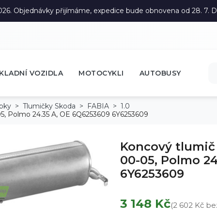
. 2026. Objednávky přijímáme, expedice bude obnovena od 28. 7.
KLADNÍ VOZIDLA
MOTOCYKLI
AUTOBUSY
ubky
Tlumičky Skoda
FABIA
1.0
-05, Polmo 24.35 A, OE 6Q6253609 6Y6253609
Koncový tlumič 
00-05, Polmo 2
6Y6253609
3 148 Kč
(2 602 Kč b