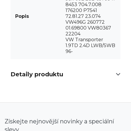
8453 704.7.008
176200 P7541
Popis
72.81.27 23.074
VW496G 260772
01.69800 VW80367
22204
VW Transporter
1.9TD 2.4D LWB/SWB
96-
Detaily produktu
Získejte nejnovější novinky a speciální
slevy