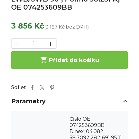
OE 074253609BB
3 856 Kč
(3 187 Kč bez DPH)



Přidat do košíku
Sdílet
Parametry
Číslo OE
074253609BB
Dinex: 04.082
58.7092 282-691 95 11