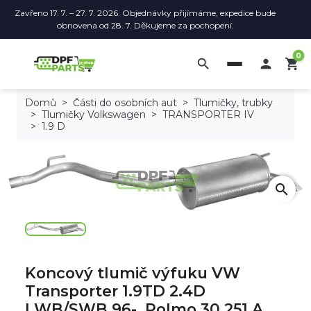
Zavřeno 17. 7. – 27. 7. 2026. Objednávky přijímáme, expedice bude
obnovena od 28. 7. Děkujeme za pochopení.
0
search

shopping_cart
Domů
Části do osobních aut
Tlumičky, trubky
Tlumičky Volkswagen
TRANSPORTER IV
1.9 D
search
Koncový tlumič výfuku VW
Transporter 1.9TD 2.4D
LWB/SWB 96-, Polmo 30.251 A,