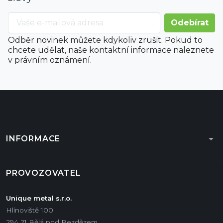
Odběr novinek můžete kdykoliv zrušit. Pokud to
chcete udělat, naše kontaktní informace naleznete
v právním oznámení.
arrow_drop_down
INFORMACE
PROVOZOVATEL
Unique metal s.r.o.
Hlínoviště 100
294 21 Bělá pod Bezdězem