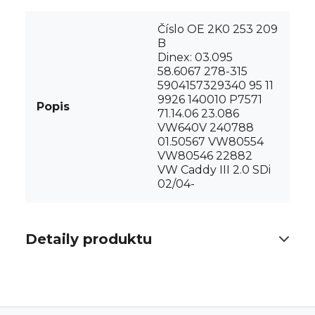
Číslo OE 2K0 253 209
B
Dinex: 03.095
58.6067 278-315
5904157329340 95 11
9926 140010 P7571
Popis
71.14.06 23.086
VW640V 240788
01.50567 VW80554
VW80546 22882
VW Caddy III 2.0 SDi
02/04-
Detaily produktu