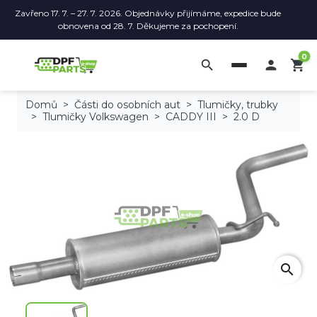
Zavřeno 17. 7. – 27. 7. 2026. Objednávky přijímáme, expedice bude
obnovena od 28. 7. Děkujeme za pochopení.
0
search

shopping_cart
Domů
Části do osobních aut
Tlumičky, trubky
Tlumičky Volkswagen
CADDY III
2.0 D
search