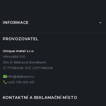
arrow_drop_down
INFORMACE
PROVOZOVATEL
Unique metal s.r.o.
Hlínoviště 100
294 21 Bělá pod Bezdězem
IČ 17738008, DIČ CZ17738008
mail
info@dpfparts.cz
phone
+420 739 395 451
KONTAKTNÍ A REKLAMAČNÍ MÍSTO