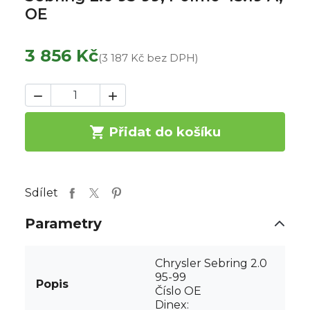
OE
3 856 Kč
(3 187 Kč bez DPH)



Přidat do košíku
Sdílet
Parametry
Chrysler Sebring 2.0
95-99
Popis
Číslo OE
Dinex: