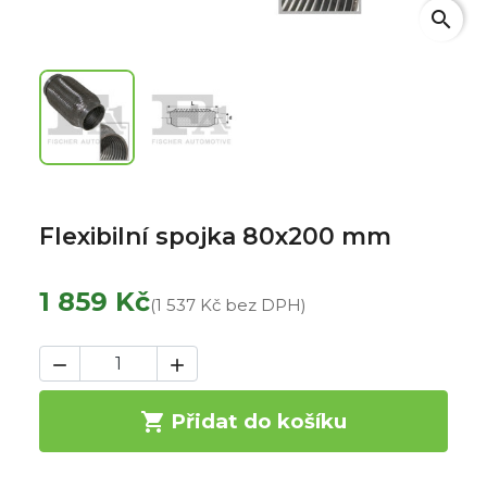
search
Flexibilní spojka 80x200 mm
1 859 Kč
(1 537 Kč bez DPH)



Přidat do košíku