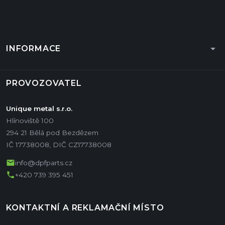
arrow_drop_down
INFORMACE
PROVOZOVATEL
Unique metal s.r.o.
Hlínoviště 100
294 21 Bělá pod Bezdězem
IČ 17738008, DIČ CZ17738008
mail
info@dpfparts.cz
phone
+420 739 395 451
KONTAKTNÍ A REKLAMAČNÍ MÍSTO