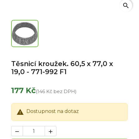
search
Těsnicí kroužek. 60,5 x 77,0 x
19,0 - 771-992 F1
177 Kč
(146 Kč bez DPH)

Dostupnost na dotaz

