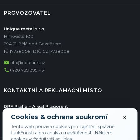
PROVOZOVATEL
Unique metal s.r.o.
Hlínoviště 100
294 21 Bělá pod Bezdězem
IČ 17738008, DIČ CZ17738008
mail
info@dpfparts.cz
phone
+420 739 395 451
KONTAKTNÍ A REKLAMAČNÍ MÍSTO
DPF Praha – Areál Pragorent
Jiřího ze Vtelna 1731/11
Cookies & ochrana soukromí
Hala E/36
Tento web používá cookies pro zajištění správné
193 00 Praha
funkčnosti a pro analýzu návštěvnosti. Některé
cookies vyžadují váš souhlas.