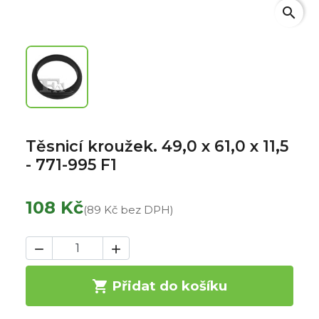
search
Těsnicí kroužek. 49,0 x 61,0 x 11,5
- 771-995 F1
108 Kč
(89 Kč bez DPH)



Přidat do košíku