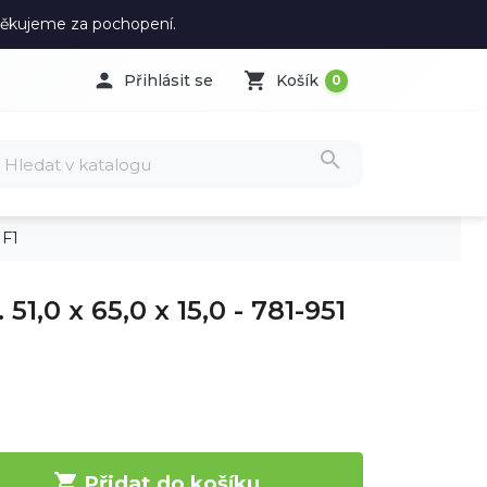
 Děkujeme za pochopení.

shopping_cart
Přihlásit se
Košík
0
search
 F1
51,0 x 65,0 x 15,0 - 781-951

Přidat do košíku