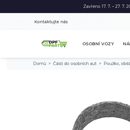
Zavřeno 17. 7. – 27. 7
Kontaktujte nás
OSOBNÍ VOZY
NÁ
Domů
Části do osobních aut
Použko, oběž