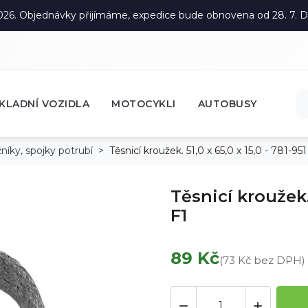
. 2026. Objednávky přijímáme, expedice bude obnovena od 28. 7.
KLADNÍ VOZIDLA
MOTOCYKLI
AUTOBUSY
níky, spojky potrubí
Těsnicí kroužek. 51,0 x 65,0 x 15,0 - 781-951
Těsnicí kroužek. 
F1
89 Kč
(73 Kč bez DPH)

