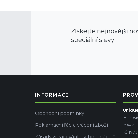
Získejte nejnovější no
speciální slevy
INFORMACE
PRO
Unique 
Obchodní podmínky
Hlínovi
Reklamační řád a vrácení zboží
294 21
IČ 177
Zásady zpracování osobních údajů