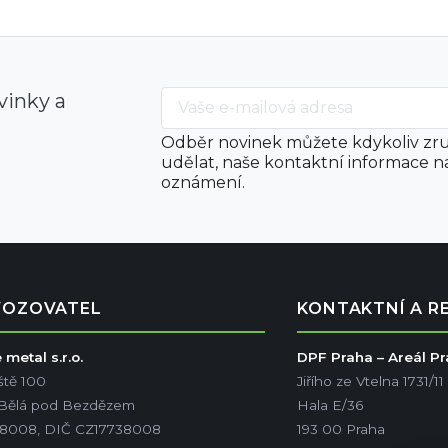
vinky a
Odběr novinek můžete kdykoliv zru
udělat, naše kontaktní informace n
oznámení.
VOZOVATEL
KONTAKTNÍ A R
metal s.r.o.
DPF Praha – Areál P
ště 100
Jiřího ze Vtelna 1731/11
 Bělá pod Bezdězem
Hala E/36
38008, DIČ CZ17738008
193 00 Praha