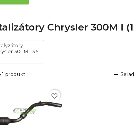
talizátory Chrysler 300M I 
talyzátory
rysler 300M I 3.5
sort
 1 produkt.
Seřad
favorite_border