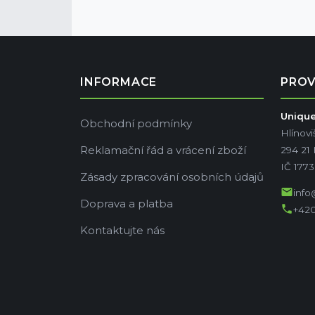
INFORMACE
PRO
Unique 
Obchodní podmínky
Hlínovi
Reklamační řád a vrácení zboží
294 21
IČ 177
Zásady zpracování osobních údajů
mail
info
Doprava a platba
phone
+420
Kontaktujte nás