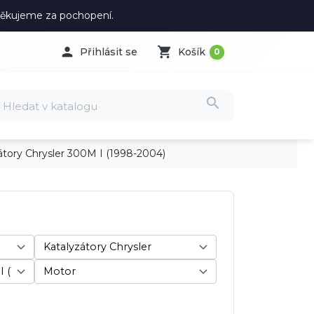
 Děkujeme za pochopení.

shopping_cart
Přihlásit se
Košík
0
search
zátory Chrysler 300M I (1998-2004)