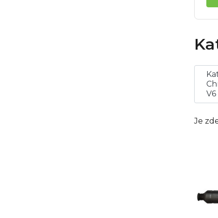
Ka
Ka
Ch
V6
Je zde