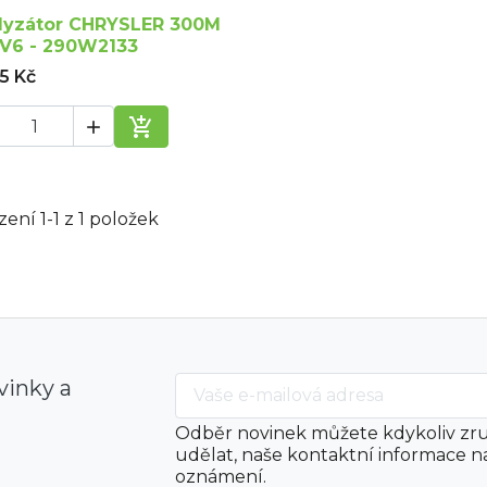
lyzátor CHRYSLER 300M
5 V6 - 290W2133
05 Kč


Přidat do košíku
ení 1-1 z 1 položek
vinky a
Odběr novinek můžete kdykoliv zru
udělat, naše kontaktní informace n
oznámení.