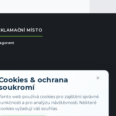
EKLAMAČNÍ MÍSTO
ragorent
Cookies & ochrana
soukromí
Tento web používá cookies pro zajištění správné
funkčnosti a pro analýzu návštěvnosti. Některé
cookies vyžadují váš souhlas.