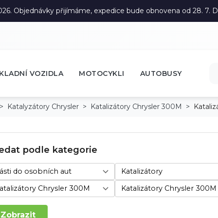
. 2026. Objednávky přijímáme, expedice bude obnovena od 28. 7.
KLADNÍ VOZIDLA
MOTOCYKLI
AUTOBUSY
Katalyzátory Chrysler
Katalizátory Chrysler 300M
Katali
edat podle kategorie
Zobrazit