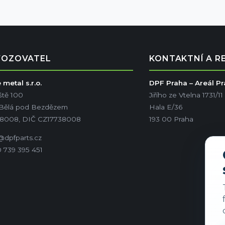
VOZOVATEL
KONTAKTNÍ A R
metal s.r.o.
DPF Praha – Areál P
ště 100
Jiřího ze Vtelna 1731/11
 Bělá pod Bezdězem
Hala E/36
38008, DIČ CZ17738008
193 00 Praha
@dpfparts.cz
 739 395 451