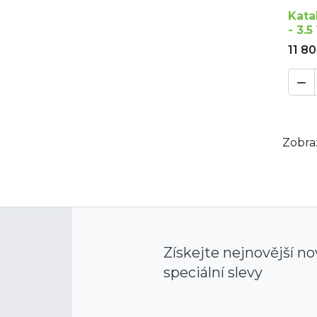
Kata
- 3.
11 8

Zobraz
Získejte nejnovější no
speciální slevy