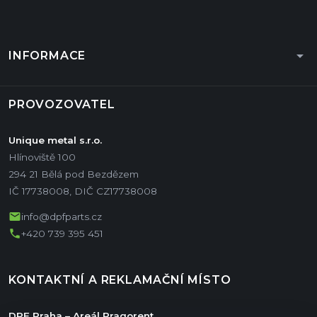
arrow_drop_down
INFORMACE
PROVOZOVATEL
Unique metal s.r.o.
Hlínoviště 100
294 21 Bělá pod Bezdězem
IČ 17738008, DIČ CZ17738008
mail
info@dpfparts.cz
phone
+420 739 395 451
KONTAKTNÍ A REKLAMAČNÍ MÍSTO
DPF Praha – Areál Pragorent