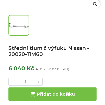
search
Střední tlumič výfuku Nissan -
20020-11M60
6 040 Kč
(4 992 Kč bez DPH)



Přidat do košíku