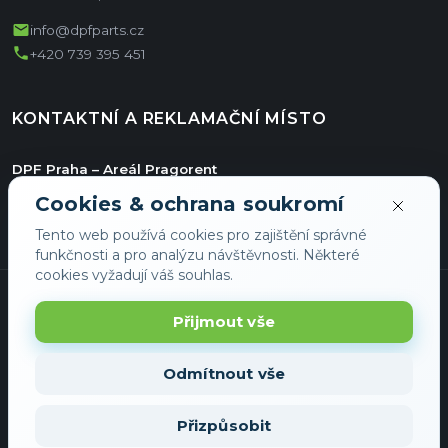
mail
info@dpfparts.cz
phone
+420 739 395 451
KONTAKTNÍ A REKLAMAČNÍ MÍSTO
DPF Praha – Areál Pragorent
Jiřího ze Vtelna 1731/11
Cookies & ochrana soukromí
Hala E/36
Tento web používá cookies pro zajištění správné
193 00 Praha
funkčnosti a pro analýzu návštěvnosti. Některé
cookies vyžadují váš souhlas.
Přijmout vše
Odmítnout vše
© 2026 DPFShop - Všechna práva vyhrazena
Přizpůsobit