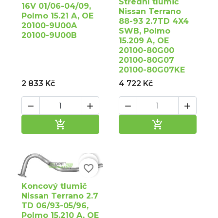
Střední tlumič
16V 01/06-04/09,
Nissan Terrano
Polmo 15.21 A, OE
88-93 2.7TD 4X4
20100-9U00A
SWB, Polmo
20100-9U00B
15.209 A, OE
20100-80G00
20100-80G07
20100-80G07KE
2 833 Kč
4 722 Kč






Přidat do košíku
Přidat do ko

favorite_border
Koncový tlumič
Nissan Terrano 2.7
TD 06/93-05/96,
Polmo 15.210 A, OE