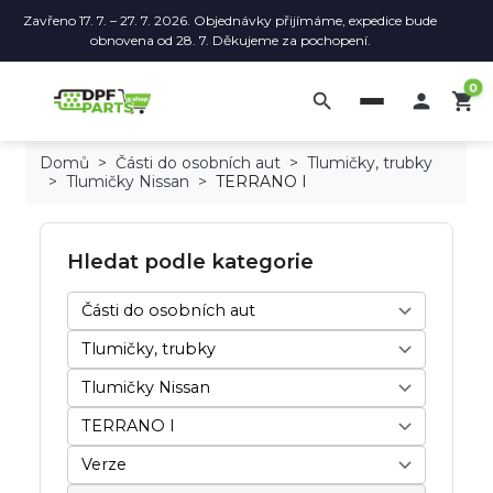
Zavřeno 17. 7. – 27. 7. 2026. Objednávky přijímáme, expedice bude
obnovena od 28. 7. Děkujeme za pochopení.
0
search

shopping_cart
Domů
Části do osobních aut
Tlumičky, trubky
Tlumičky Nissan
TERRANO I
Hledat podle kategorie