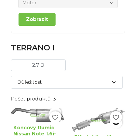
Zobrazit
TERRANO I
2.7 D
expand_more
Důležitost
Počet produktů: 3

favorite_border
favorite_border

Koncový tlumič
Nissan Note 1.6i-