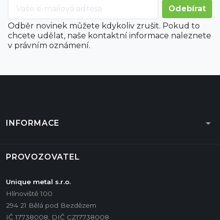
Odběr novinek můžete kdykoliv zrušit. Pokud to
chcete udělat, naše kontaktní informace naleznete
v právním oznámení.
arrow_drop_down
INFORMACE
PROVOZOVATEL
Unique metal s.r.o.
Hlínoviště 100
294 21 Bělá pod Bezdězem
IČ 17738008, DIČ CZ17738008