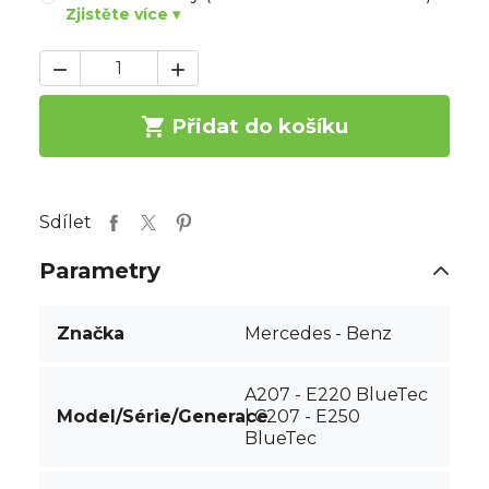
Zjistěte více ▾



Přidat do košíku
Sdílet
Parametry
Značka
Mercedes - Benz
A207 - E220 BlueTec
Model/Série/Generace
| C207 - E250
BlueTec