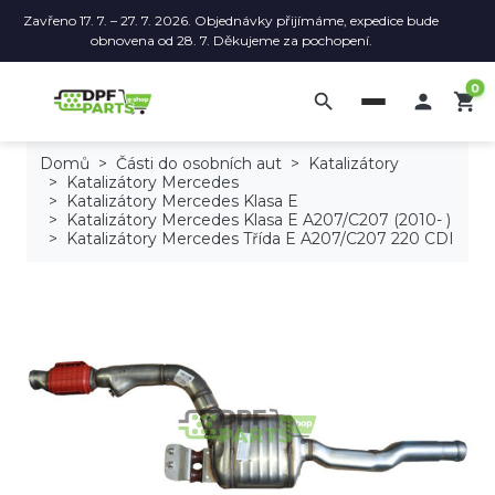
Zavřeno 17. 7. – 27. 7. 2026. Objednávky přijímáme, expedice bude
obnovena od 28. 7. Děkujeme za pochopení.
0
search

shopping_cart
Domů
Části do osobních aut
Katalizátory
Katalizátory Mercedes
Katalizátory Mercedes Klasa E
Katalizátory Mercedes Klasa E A207/C207 (2010- )
Katalizátory Mercedes Třída E A207/C207 220 CDI