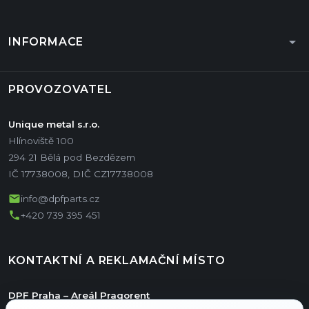
arrow_drop_down
INFORMACE
PROVOZOVATEL
Unique metal s.r.o.
Hlínoviště 100
294 21 Bělá pod Bezdězem
IČ 17738008, DIČ CZ17738008
mail
info@dpfparts.cz
phone
+420 739 395 451
KONTAKTNÍ A REKLAMAČNÍ MÍSTO
DPF Praha – Areál Pragorent