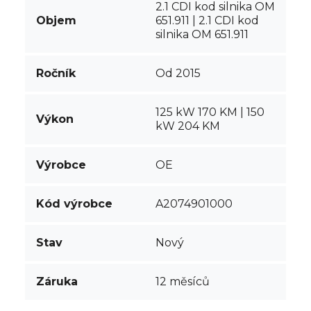
2.1 CDI kod silnika OM
Objem
651.911 | 2.1 CDI kod
silnika OM 651.911
Ročník
Od 2015
125 kW 170 KM | 150
Výkon
kW 204 KM
Výrobce
OE
Kód výrobce
A2074901000
Stav
Nový
Záruka
12 měsíců