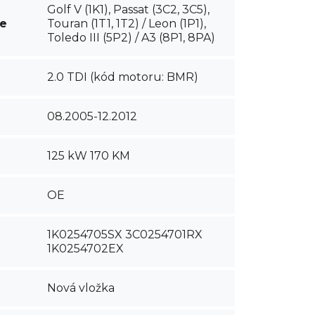
Golf V (1K1), Passat (3C2, 3C5),
ce
Touran (1T1, 1T2) / Leon (1P1),
Toledo III (5P2) / A3 (8P1, 8PA)
2.0 TDI (kód motoru: BMR)
08.2005-12.2012
125 kW 170 KM
OE
1K0254705SX 3C0254701RX
1K0254702EX
Nová vložka