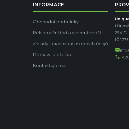
INFORMACE
PRO
Unique 
Obchodní podmínky
Hlínovi
Reklamační řád a vrácení zboží
294 21
IČ 177
Zásady zpracování osobních údajů
mail
info
Doprava a platba
phone
+420
Kontaktujte nás