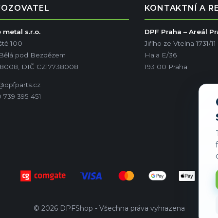
VOZOVATEL
KONTAKTNÍ A R
metal s.r.o.
DPF Praha – Areál P
ště 100
Jiřího ze Vtelna 1731/11
 Bělá pod Bezdězem
Hala E/36
38008, DIČ CZ17738008
193 00 Praha
@dpfparts.cz
 739 395 451
© 2026 DPFShop - Všechna práva vyhrazena