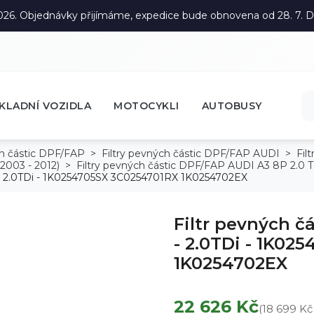
. 2026. Objednávky přijímáme, expedice bude obnovena od 28. 7.
KLADNÍ VOZIDLA
MOTOCYKLI
AUTOBUSY
ch částic DPF/FAP
Filtry pevných částic DPF/FAP AUDI
Fil
2003 - 2012)
Filtry pevných částic DPF/FAP AUDI A3 8P 2.0 
 - 2.0TDi - 1K0254705SX 3C0254701RX 1K0254702EX
Filtr pevných č
- 2.0TDi - 1K02
1K0254702EX
22 626 Kč
(18 699 K