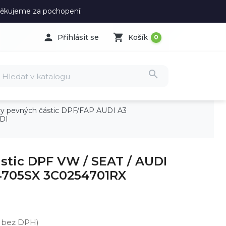
 Děkujeme za pochopení.

shopping_cart
Přihlásit se
Košík
0
search
try pevných částic DPF/FAP AUDI A3
TDI
ástic DPF VW / SEAT / AUDI
54705SX 3C0254701RX
č bez DPH)