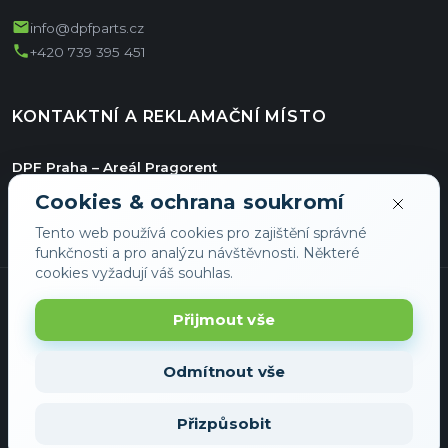
mail
info@dpfparts.cz
phone
+420 739 395 451
KONTAKTNÍ A REKLAMAČNÍ MÍSTO
DPF Praha – Areál Pragorent
Jiřího ze Vtelna 1731/11
Cookies & ochrana soukromí
Hala E/36
Tento web používá cookies pro zajištění správné
193 00 Praha
funkčnosti a pro analýzu návštěvnosti. Některé
cookies vyžadují váš souhlas.
Přijmout vše
Odmítnout vše
© 2026 DPFShop - Všechna práva vyhrazena
Přizpůsobit