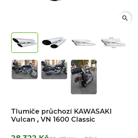
search
Tlumiče průchozí KAWASAKI
Vulcan , VN 1600 Classic
28 322 Kč