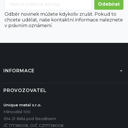
Odběr novinek můžete kdykoliv zrušit. Pokud to
chcete udělat, naše kontaktní informace naleznete
v právním oznámení.
arrow_drop_down
INFORMACE
PROVOZOVATEL
Unique metal s.r.o.
Hlínoviště 100
294 21 Bělá pod Bezdězem
IČ 17738008, DIČ CZ17738008