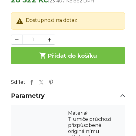
(23 407 Kč bez DPH)

Dostupnost na dotaz



Přidat do košíku
Sdílet
Parametry
Materiał
Tlumiče průchozí
přizpůsobené
originálnímu