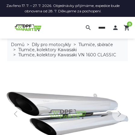
Zavřeno 17. 7. – 27. 7. 2026. Objednávky přijímáme, expedice bude
obnovena od 28. 7. Děkujeme za pochopení.
0
search

shopping_cart
Domů
Díly pro motocykly
Tlumiče, sběrače
Tlumiče, kolektory Kawasaki
Tlumiče, kolektory Kawasaki VN 1600 CLASSIC
Previous
Next