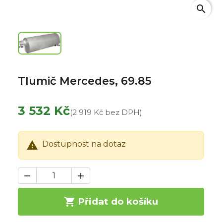
search
Tlumič Mercedes, 69.85
3 532 Kč
(2 919 Kč bez DPH)

Dostupnost na dotaz



Přidat do košíku