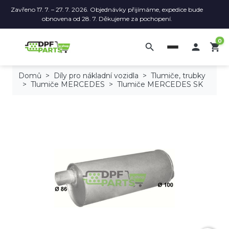
Zavřeno 17. 7. – 27. 7. 2026. Objednávky přijímáme, expedice bude
obnovena od 28. 7. Děkujeme za pochopení.
0
search

shopping_cart
Domů
Díly pro nákladní vozidla
Tlumiče, trubky
Tlumiče MERCEDES
Tlumiče MERCEDES SK