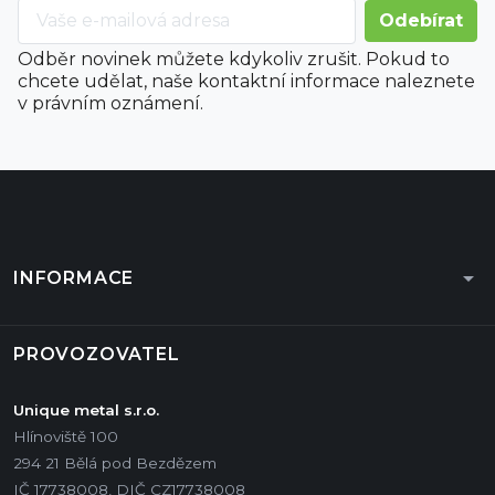
Odběr novinek můžete kdykoliv zrušit. Pokud to
chcete udělat, naše kontaktní informace naleznete
v právním oznámení.
arrow_drop_down
INFORMACE
PROVOZOVATEL
Unique metal s.r.o.
Hlínoviště 100
294 21 Bělá pod Bezdězem
IČ 17738008, DIČ CZ17738008