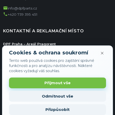
mail
info@dpfparts.cz
phone
+420 739 395 451
KONTAKTNÍ A REKLAMAČNÍ MÍSTO
DPF Praha – Areál Pragorent
Jiřího ze Vtelna 1731/11
Cookies & ochrana soukromí
Hala E/36
Tento web používá cookies pro zajištění správné
193 00 Praha
funkčnosti a pro analýzu návštěvnosti. Některé
cookies vyžadují váš souhlas.
Přijmout vše
Odmítnout vše
© 2026 DPFShop - Všechna práva vyhrazena
Přizpůsobit