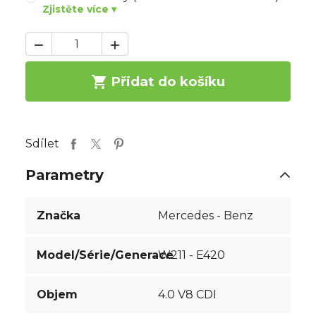
Zjistěte více ▾



Přidat do košíku
Sdílet
Parametry
Značka
Mercedes - Benz
Model/Série/Generace
W211 - E420
Objem
4.0 V8 CDI