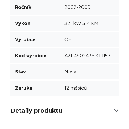
Ročník
2002-2009
Výkon
321 kW 314 KM
Výrobce
OE
Kód výrobce
A2114902436 KT1157
Stav
Nový
Záruka
12 měsíců
Detaily produktu