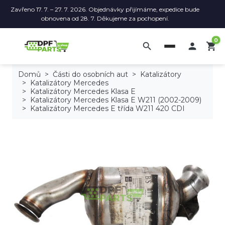
Zavřeno 17. 7. – 27. 7. 2026. Objednávky přijímáme, expedice bude
obnovena od 28. 7. Děkujeme za pochopení.
0
search

shopping_cart
Domů
Části do osobních aut
Katalizátory
Katalizátory Mercedes
Katalizátory Mercedes Klasa E
Katalizátory Mercedes Klasa E W211 (2002-2009)
Katalizátory Mercedes E třída W211 420 CDI