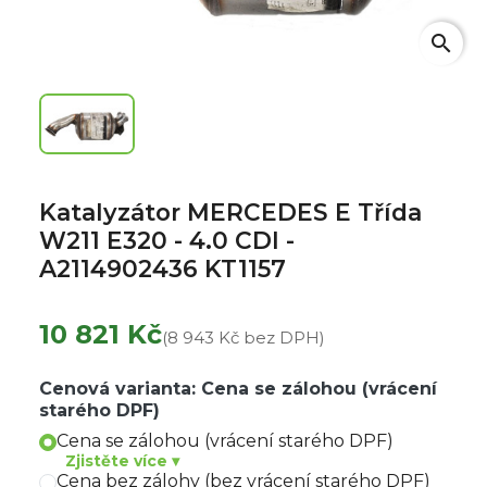
search
Katalyzátor MERCEDES E Třída
W211 E320 - 4.0 CDI -
A2114902436 KT1157
10 821 Kč
(8 943 Kč bez DPH)
Cenová varianta: Cena se zálohou (vrácení
starého DPF)
Cena se zálohou (vrácení starého DPF)
Zjistěte více ▾
Cena bez zálohy (bez vrácení starého DPF)