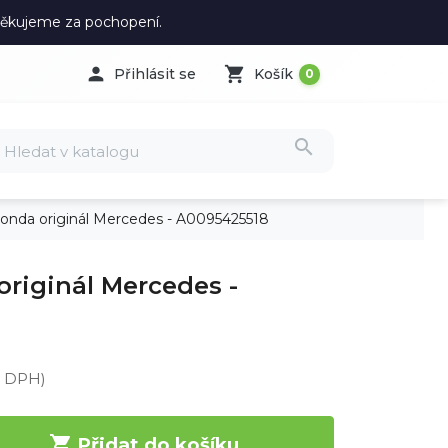
 Děkujeme za pochopení.

shopping_cart
Přihlásit se
Košík
0
search
onda originál Mercedes - A0095425518
riginál Mercedes -
z DPH)

Přidat do košíku