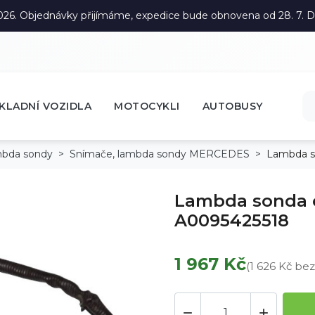
. 2026. Objednávky přijímáme, expedice bude obnovena od 28. 7.
KLADNÍ VOZIDLA
MOTOCYKLI
AUTOBUSY
mbda sondy
Snímače, lambda sondy MERCEDES
Lambda s
Lambda sonda o
A0095425518
1 967 Kč
(1 626 Kč be

