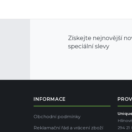
Získejte nejnovější no
speciální slevy
INFORMACE
PRO
Unique 
Obchodní podmínky
Hlínovi
Reklamační řád a vrácení zboží
294 21