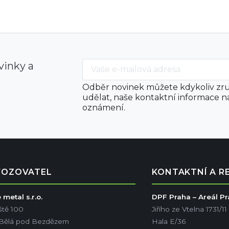
vinky a
Odběr novinek můžete kdykoliv zru
udělat, naše kontaktní informace n
oznámení.
VOZOVATEL
KONTAKTNÍ A R
metal s.r.o.
DPF Praha – Areál P
ště 100
Jiřího ze Vtelna 1731/11
 Bělá pod Bezdězem
Hala E/36