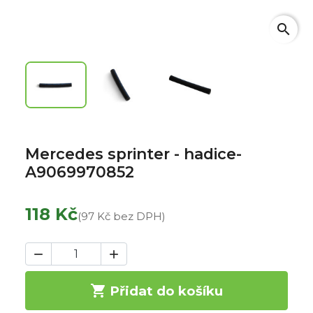
search
Mercedes sprinter - hadice-
A9069970852
118 Kč
(97 Kč bez DPH)



Přidat do košíku