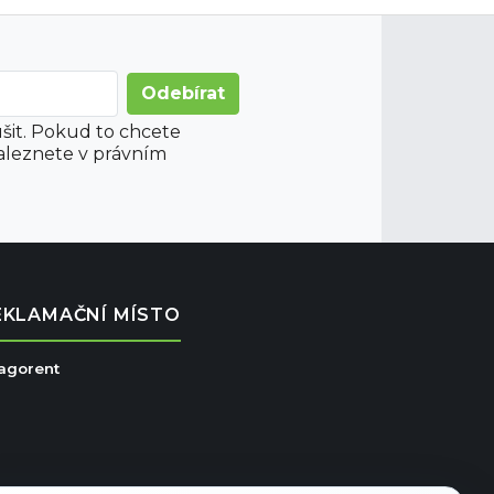
šit. Pokud to chcete
aleznete v právním
EKLAMAČNÍ MÍSTO
ragorent