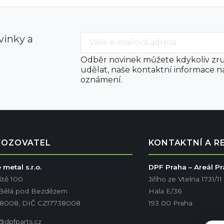
vinky a
Odběr novinek můžete kdykoliv zru
udělat, naše kontaktní informace n
oznámení.
VOZOVATEL
KONTAKTNÍ A R
metal s.r.o.
DPF Praha – Areál P
ště 100
Jiřího ze Vtelna 1731/11
 Bělá pod Bezdězem
Hala E/36
38008, DIČ CZ17738008
193 00 Praha
@dpfparts.cz