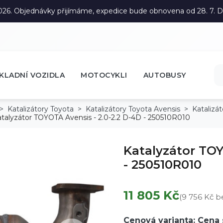
. 2026. Objednávky přijímáme, expedice bude obnovena od 28. 7.
KLADNÍ VOZIDLA
MOTOCYKLI
AUTOBUSY
Katalizátory Toyota
Katalizátory Toyota Avensis
Katalizá
talyzátor TOYOTA Avensis - 2.0-2.2 D-4D - 250510R010
Katalyzátor TOY
- 250510R010
11 805 Kč
(9 756 Kč 
Cenová varianta: Cena 