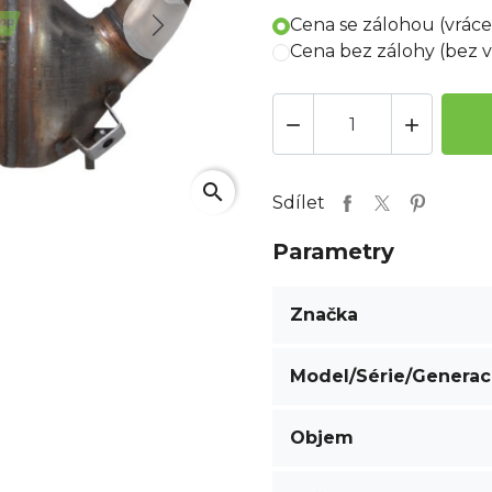
Cena se zálohou (vrác
Next
Cena bez zálohy (bez 


search
Sdílet
Parametry
Značka
Model/Série/Genera
Objem