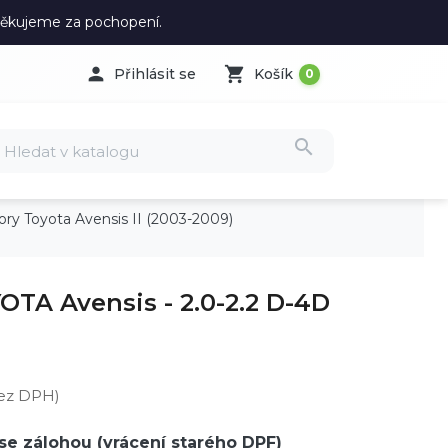
 Děkujeme za pochopení.

shopping_cart
Přihlásit se
Košík
0
search
tory Toyota Avensis II (2003-2009)
OTA Avensis - 2.0-2.2 D-4D
bez DPH)
se zálohou (vrácení starého DPF)