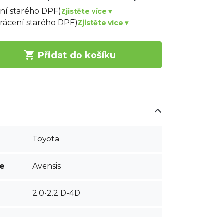
ení starého DPF)
Zjistěte více ▾
vrácení starého DPF)
Zjistěte více ▾

Přidat do košíku
Toyota
ce
Avensis
2.0-2.2 D-4D