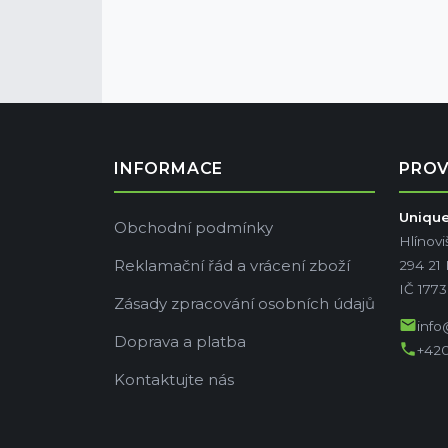
INFORMACE
PRO
Unique 
Obchodní podmínky
Hlínovi
Reklamační řád a vrácení zboží
294 21
IČ 177
Zásady zpracování osobních údajů
mail
info
Doprava a platba
phone
+420
Kontaktujte nás