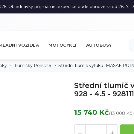
. 2026. Objednávky přijímáme, expedice bude obnovena od 28. 7.
KLADNÍ VOZIDLA
MOTOCYKLI
AUTOBUSY
ubky
Tlumičky Porsche
Střední tlumič výfuku IMASAF PORS
Střední tlumič
928 - 4.5 - 9281
15 740 Kč
(13 008 Kč

