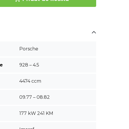
Porsche
ce
928 – 4.5
4474 ccm
09.77 – 08.82
177 kW 241 KM