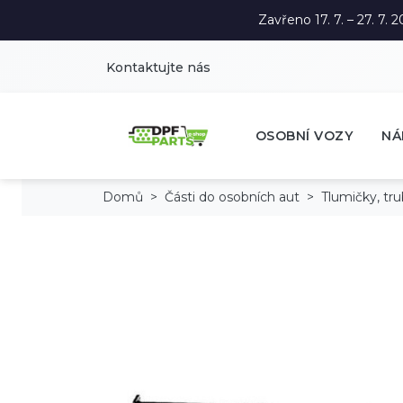
Zavřeno 17. 7. – 27. 7
Kontaktujte nás
OSOBNÍ VOZY
NÁ
Domů
Části do osobních aut
Tlumičky, tr