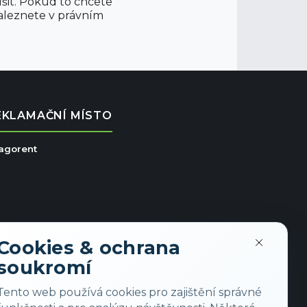
šit. Pokud to chcete
aleznete v právním
EKLAMAČNÍ MÍSTO
ragorent
Cookies & ochrana
soukromí
Tento web používá cookies pro zajištění správné