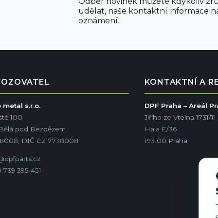
Odběr novinek můžete kdykoliv zru
udělat, naše kontaktní informace n
oznámení.
VOZOVATEL
KONTAKTNÍ A R
metal s.r.o.
DPF Praha – Areál P
ště 100
Jiřího ze Vtelna 1731/11
 Bělá pod Bezdězem
Hala E/36
38008, DIČ CZ17738008
193 00 Praha
@dpfparts.cz
 739 395 451