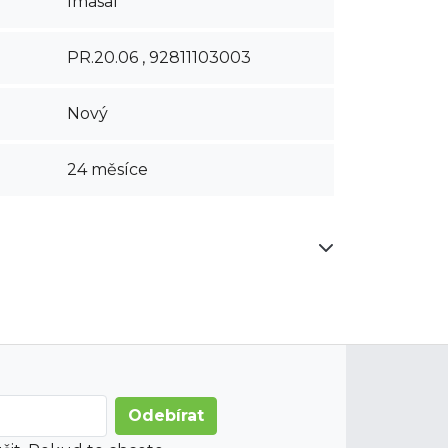
Imasaf
PR.20.06 , 92811103003
Nový
24 měsíce