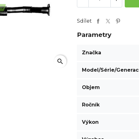
Sdílet
Parametry
Značka
search
Model/Série/Genera
Objem
Ročník
Výkon