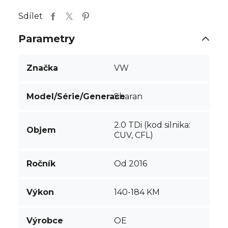
Sdílet
Parametry
Značka
VW
Model/Série/Generace
Sharan
2.0 TDi (kod silnika:
Objem
CUV, CFL)
Ročník
Od 2016
Výkon
140-184 KM
Výrobce
OE