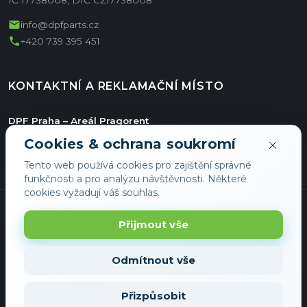
mail
info@dpfparts.cz
phone
+420 739 395 451
KONTAKTNÍ A REKLAMAČNÍ MÍSTO
DPF Praha – Areál Pragorent
Jiřího ze Vtelna 1731/11
Cookies & ochrana soukromí
Hala E/36
Tento web používá cookies pro zajištění správné
193 00 Praha
funkčnosti a pro analýzu návštěvnosti. Některé
cookies vyžadují váš souhlas.
Přijmout vše
Odmítnout vše
© 2026 DPFShop - Všechna práva vyhrazena
Přizpůsobit