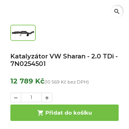
search
Katalyzátor VW Sharan - 2.0 TDi -
7N0254501
12 789 Kč
(10 569 Kč bez DPH)



Přidat do košíku