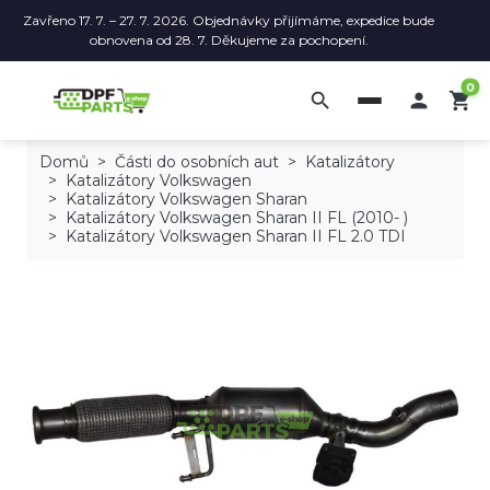
Zavřeno 17. 7. – 27. 7. 2026. Objednávky přijímáme, expedice bude
obnovena od 28. 7. Děkujeme za pochopení.
0
search

shopping_cart
Domů
Části do osobních aut
Katalizátory
Katalizátory Volkswagen
Katalizátory Volkswagen Sharan
Katalizátory Volkswagen Sharan II FL (2010- )
Katalizátory Volkswagen Sharan II FL 2.0 TDI