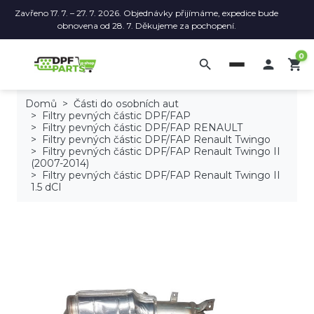
Zavřeno 17. 7. – 27. 7. 2026. Objednávky přijímáme, expedice bude
obnovena od 28. 7. Děkujeme za pochopení.
0
search

shopping_cart
Domů
Části do osobních aut
Filtry pevných částic DPF/FAP
Filtry pevných částic DPF/FAP RENAULT
Filtry pevných částic DPF/FAP Renault Twingo
Filtry pevných částic DPF/FAP Renault Twingo II
(2007-2014)
Filtry pevných částic DPF/FAP Renault Twingo II
1.5 dCI