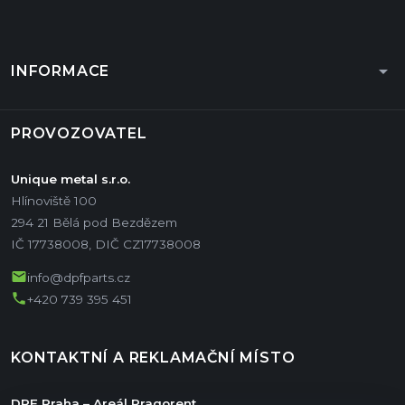
arrow_drop_down
INFORMACE
PROVOZOVATEL
Unique metal s.r.o.
Hlínoviště 100
294 21 Bělá pod Bezdězem
IČ 17738008, DIČ CZ17738008
mail
info@dpfparts.cz
phone
+420 739 395 451
KONTAKTNÍ A REKLAMAČNÍ MÍSTO
DPF Praha – Areál Pragorent