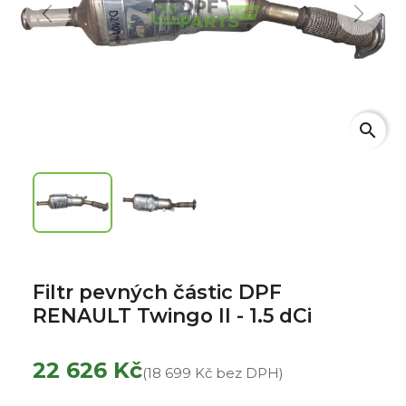
Previous
Next
search
Filtr pevných částic DPF
RENAULT Twingo II - 1.5 dCi
22 626 Kč
(18 699 Kč bez DPH)