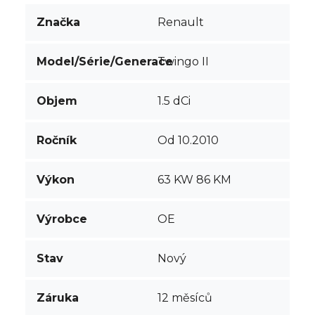
Značka
Renault
Model/Série/Generace
Twingo II
Objem
1.5 dCi
Ročník
Od 10.2010
Výkon
63 KW 86 KM
Výrobce
OE
Stav
Nový
Záruka
12 měsíců