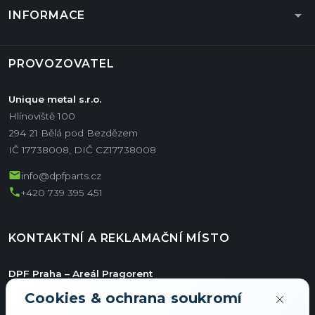
arrow_drop_down
INFORMACE
PROVOZOVATEL
Unique metal s.r.o.
Hlínoviště 100
294 21 Bělá pod Bezdězem
IČ 17738008, DIČ CZ17738008
mail
info@dpfparts.cz
phone
+420 739 395 451
KONTAKTNÍ A REKLAMAČNÍ MÍSTO
DPF Praha – Areál Pragorent
Jiřího ze Vtelna 1731/11
Cookies & ochrana soukromí
Hala E/36