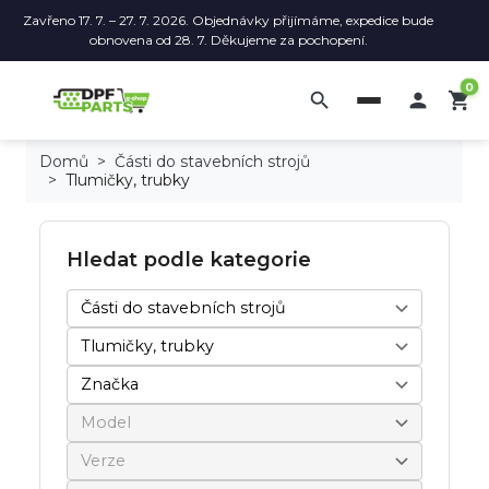
Zavřeno 17. 7. – 27. 7. 2026. Objednávky přijímáme, expedice bude
obnovena od 28. 7. Děkujeme za pochopení.
0
search

shopping_cart
Domů
Části do stavebních strojů
Tlumičky, trubky
Hledat podle kategorie