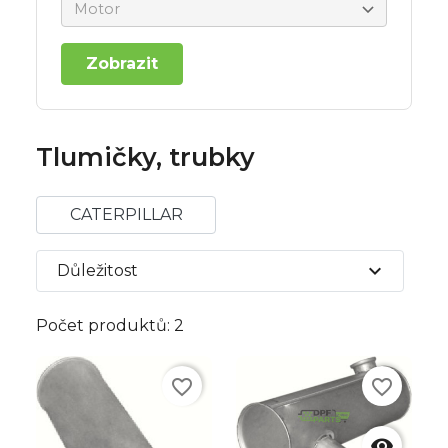
Zobrazit
Tlumičky, trubky
CATERPILLAR
expand_more
Důležitost
Počet produktů: 2
favorite_border
favorite_border
