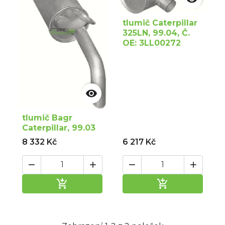
tlumič Caterpillar
325LN, 99.04, Č.
OE: 3LL00272

tlumič Bagr
Caterpillar, 99.03
8 332 Kč
6 217 Kč






Přidat do košíku
Přidat do ko