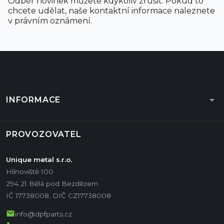
Odběr novinek můžete kdykoliv zrušit. Pokud to
chcete udělat, naše kontaktní informace naleznete
v právním oznámení.
arrow_drop_down
INFORMACE
PROVOZOVATEL
Unique metal s.r.o.
Hlínoviště 100
294 21 Bělá pod Bezdězem
IČ 17738008, DIČ CZ17738008
mail
info@dpfparts.cz