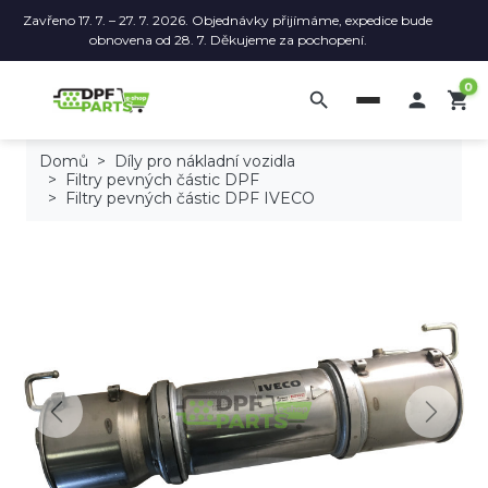
Zavřeno 17. 7. – 27. 7. 2026. Objednávky přijímáme, expedice bude
obnovena od 28. 7. Děkujeme za pochopení.
0
search

shopping_cart
Domů
Díly pro nákladní vozidla
Filtry pevných částic DPF
Filtry pevných částic DPF IVECO
Previous
Next