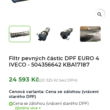
search
Filtr pevných částic DPF EURO 4
IVECO - 504356642 KBA17187
24 593 Kč
(20 325 Kč bez DPH)
Cenová varianta: Cena se zálohou (vrácení
starého DPF)
Cena se zálohou (vrácení starého DPF)
Zjistěte více ▾