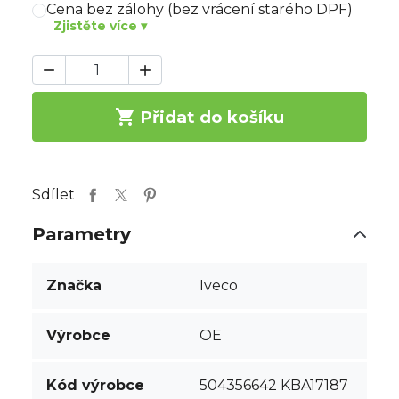
Cena bez zálohy (bez vrácení starého DPF)
Zjistěte více ▾



Přidat do košíku
Sdílet
Parametry
Značka
Iveco
Výrobce
OE
Kód výrobce
504356642 KBA17187