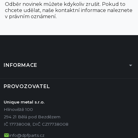
Odběr novinek můžete kdykoliv zrušit. Pokud to
chcete udělat, naše kontaktní informace naleznete
v právním oznámení.
arrow_drop_down
INFORMACE
PROVOZOVATEL
Unique metal s.r.o.
Hlínoviště 100
294 21 Bělá pod Bezdězem
IČ 17738008, DIČ CZ17738008
mail
info@dpfparts.cz