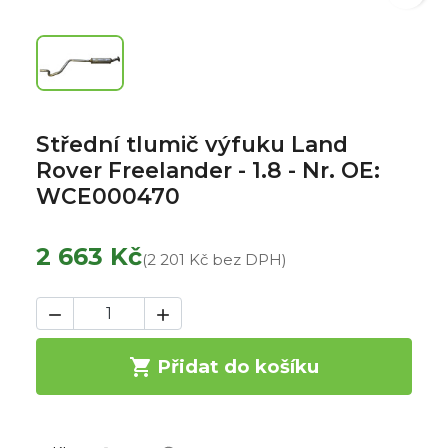
Střední tlumič výfuku Land
Rover Freelander - 1.8 - Nr. OE:
WCE000470
2 663 Kč
(2 201 Kč bez DPH)



Přidat do košíku