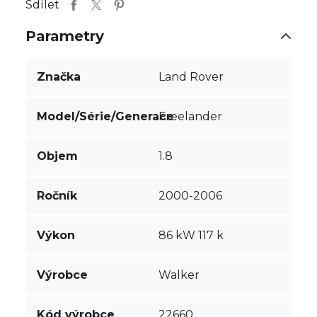
Sdílet
Parametry
Značka
Land Rover
Model/Série/Generace
Freelander
Objem
1.8
Ročník
2000-2006
Výkon
86 kW 117 k
Výrobce
Walker
Kód výrobce
22660