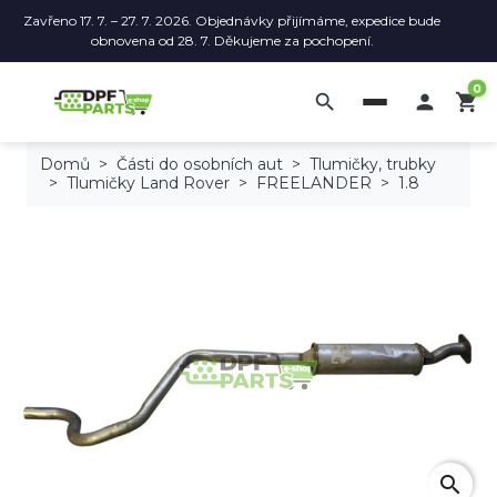
Zavřeno 17. 7. – 27. 7. 2026. Objednávky přijímáme, expedice bude
obnovena od 28. 7. Děkujeme za pochopení.
0
search

shopping_cart
Domů
Části do osobních aut
Tlumičky, trubky
Tlumičky Land Rover
FREELANDER
1.8
search