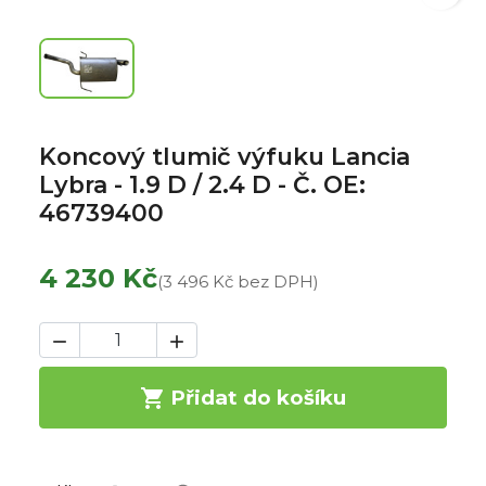
Koncový tlumič výfuku Lancia
Lybra - 1.9 D / 2.4 D - Č. OE:
46739400
4 230 Kč
(3 496 Kč bez DPH)



Přidat do košíku