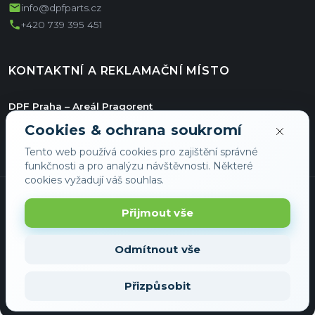
mail
info@dpfparts.cz
phone
+420 739 395 451
KONTAKTNÍ A REKLAMAČNÍ MÍSTO
DPF Praha – Areál Pragorent
Jiřího ze Vtelna 1731/11
Cookies & ochrana soukromí
Hala E/36
Tento web používá cookies pro zajištění správné
193 00 Praha
funkčnosti a pro analýzu návštěvnosti. Některé
cookies vyžadují váš souhlas.
Přijmout vše
Odmítnout vše
© 2026 DPFShop - Všechna práva vyhrazena
Přizpůsobit