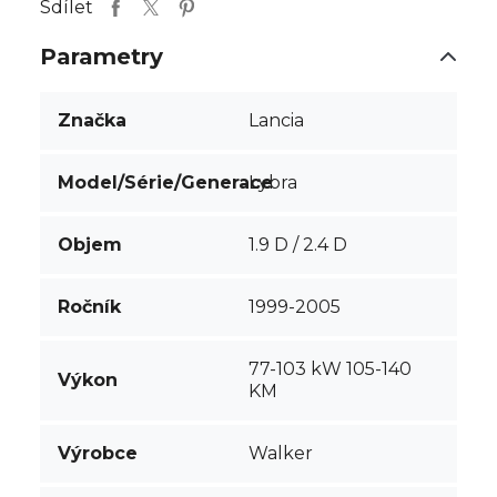
Sdílet
Parametry
Značka
Lancia
Model/Série/Generace
Lybra
Objem
1.9 D / 2.4 D
Ročník
1999-2005
77-103 kW 105-140
Výkon
KM
Výrobce
Walker