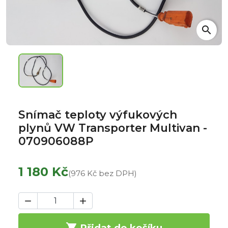
search
Snímač teploty výfukových
plynů VW Transporter Multivan -
070906088P
1 180 Kč
(976 Kč bez DPH)



Přidat do košíku