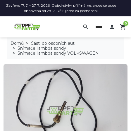
Zavřeno 17. 7. – 27. 7. 2026. Objednávky přijímáme, expedice bude
obnovena od 28. 7. Děkujeme za pochopení.
0
search

shopping_cart
Domů
Části do osobních aut
Snímače, lambda sondy
Snímače, lambda sondy VOLKSWAGEN