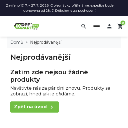
Zavřeno 17. 7. – 27. 7. 2026. Objednávky přijímáme, expedice bude
obnovena od 28. 7. Děkujeme za pochopení.
0
search

shopping_cart
Domů
Nejprodávanější
Nejprodávanější
Zatím zde nejsou žádné
produkty
Navštivte nás za pár dní znovu. Produkty se
zobrazí, hned jak je přidáme.

Zpět na úvod