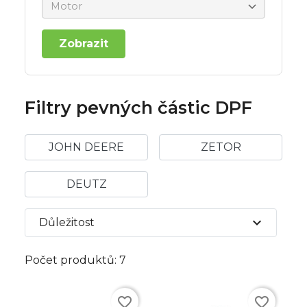
Zobrazit
Filtry pevných částic DPF
JOHN DEERE
ZETOR
DEUTZ
expand_more
Důležitost
Počet produktů: 7
favorite_border
favorite_border