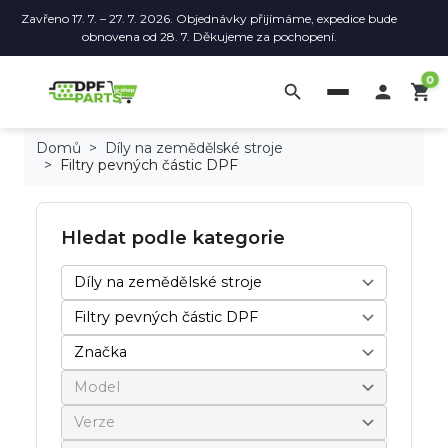
Zavřeno 17. 7. – 27. 7. 2026. Objednávky přijímáme, expedice bude
obnovena od 28. 7. Děkujeme za pochopení.
0
search

shopping_cart
Domů
Díly na zemědělské stroje
Filtry pevných částic DPF
Hledat podle kategorie