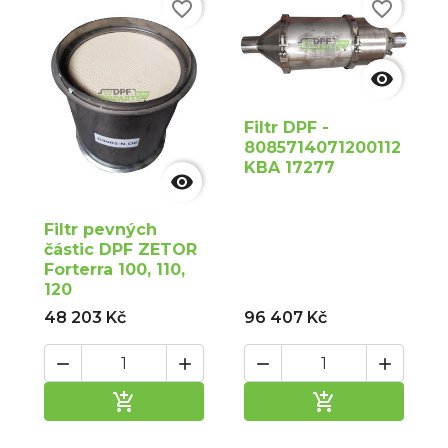
favorite_border
favorite_border

Filtr DPF -
8085714071200112
KBA 17277

Filtr pevných
částic DPF ZETOR
Forterra 100, 110,
120
48 203 Kč
96 407 Kč






Přidat do košíku
Přidat do ko