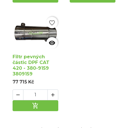
favorite_border

Filtr pevných
částic DPF CAT
420 - 380-9159
3809159
77 715 Kč



Přidat do košíku