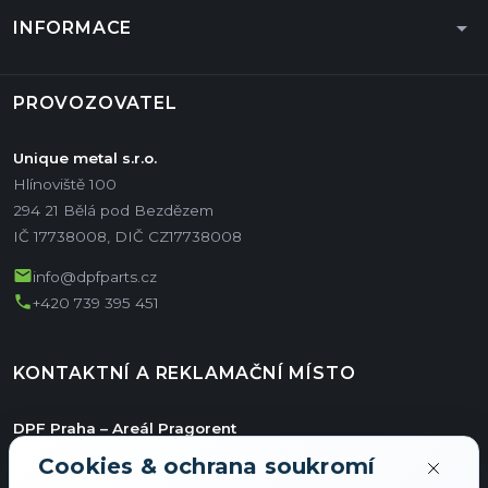
arrow_drop_down
INFORMACE
PROVOZOVATEL
Unique metal s.r.o.
Hlínoviště 100
294 21 Bělá pod Bezdězem
IČ 17738008, DIČ CZ17738008
mail
info@dpfparts.cz
phone
+420 739 395 451
KONTAKTNÍ A REKLAMAČNÍ MÍSTO
DPF Praha – Areál Pragorent
Jiřího ze Vtelna 1731/11
Cookies & ochrana soukromí
Hala E/36