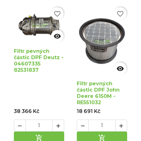
favorite_border
favorite_border

Filtr pevných
částic DPF Deutz -
04607335

82531837
Filtr pevných
částic DPF John
Deere 6150M -
RE551032
38 366 Kč
18 691 Kč






Přidat do košíku
Přidat do ko