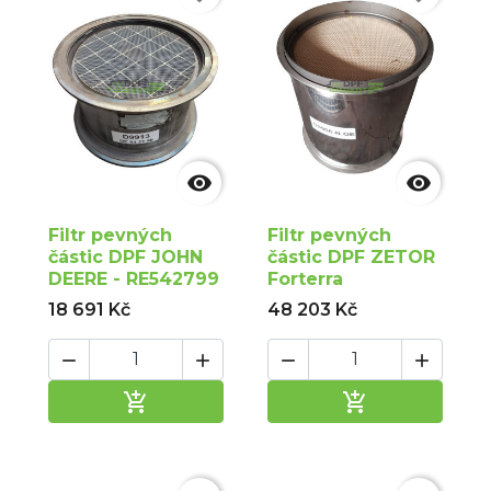


Filtr pevných
Filtr pevných
částic DPF JOHN
částic DPF ZETOR
DEERE - RE542799
Forterra
18 691 Kč
48 203 Kč






Přidat do košíku
Přidat do ko