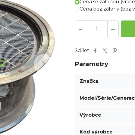
Cena se zálohou (vrác
Cena bez zálohy (bez 


Sdílet
Parametry
Next
Značka
Model/Série/Genera
Výrobce
Kód výrobce