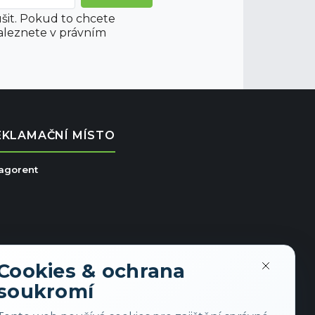
šit. Pokud to chcete
aleznete v právním
EKLAMAČNÍ MÍSTO
ragorent
Cookies & ochrana
soukromí