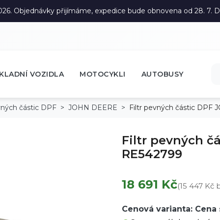
. 2026. Objednávky přijímáme, expedice bude obnovena od 28. 7.
KLADNÍ VOZIDLA
MOTOCYKLI
AUTOBUSY
evných částic DPF
JOHN DEERE
Filtr pevných částic DP
Filtr pevných č
RE542799
18 691 Kč
(15 447 Kč
Cenová varianta: Cena 