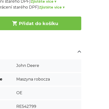
ení starého DPF)
Zjistěte více ▾
vrácení starého DPF)
Zjistěte více ▾

Přidat do košíku
John Deere
ce
Maszyna robocza
OE
RE542799