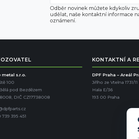
Odběr novinek můžete kdykoliv zru
udělat, naše kontaktní informace n
oznámení.
VOZOVATEL
KONTAKTNÍ A R
metal s.r.o.
DPF Praha – Areál P
ště 100
Jiřího ze Vtelna 1731/11
 Bělá pod Bezdězem
Hala E/36
38008, DIČ CZ17738008
193 00 Praha
@dpfparts.cz
 739 395 451