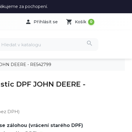
 Děkujeme za pochopení.

shopping_cart
Přihlásit se
Košík
0
search
F JOHN DEERE - RE542799
ástic DPF JOHN DEERE -
 bez DPH)
se zálohou (vrácení starého DPF)