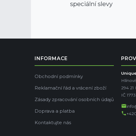
speciální slevy
INFORMACE
PRO
Unique 
Obchodní podmínky
Hlínovi
Reklamační řád a vrácení zboží
294 21
IČ 177
Zásady zpracování osobních údajů
mail
info
Doprava a platba
phone
+420
Kontaktujte nás