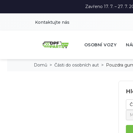
Zavřeno 17. 7. – 27. 7
Kontaktujte nás
OSOBNÍ VOZY
NÁ
Domů
Části do osobních aut
Pouzdra gu
Hl