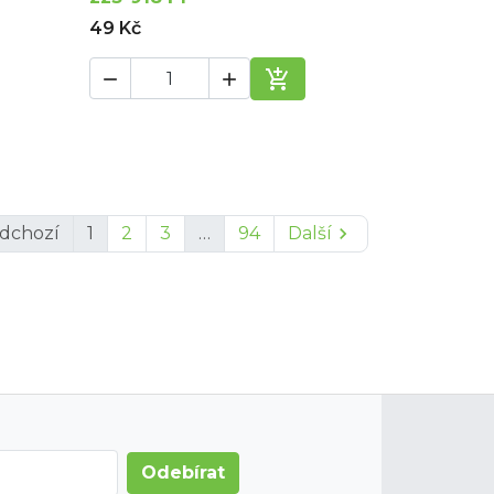
49 Kč



dat do košíku
Přidat do košíku
dchozí
1
2
3
…
94
Další
