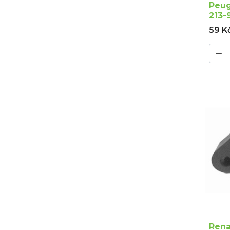
Peug
213-
59 K

Rena