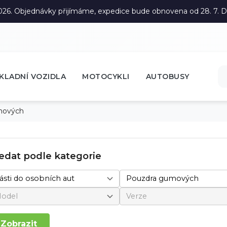
. 2026. Objednávky přijímáme, expedice bude obnovena od 28. 7.
KLADNÍ VOZIDLA
MOTOCYKLI
AUTOBUSY
mových
edat podle kategorie
Zobrazit