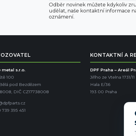
Odběr novinek můžete kdykoliv zru
udělat, naše kontaktní informace n
oznámení.
VOZOVATEL
KONTAKTNÍ A R
metal s.r.o.
DPF Praha – Areál P
ště 100
Jiřího ze Vtelna 1731/11
 Bělá pod Bezdězem
Hala E/36
38008, DIČ CZ17738008
193 00 Praha
@dpfparts.cz
 739 395 451