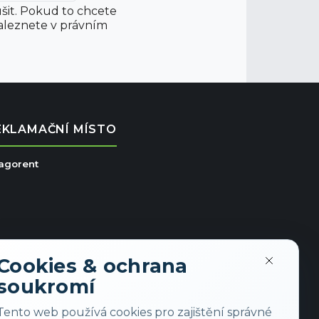
šit. Pokud to chcete
aleznete v právním
EKLAMAČNÍ MÍSTO
ragorent
Cookies & ochrana
soukromí
Tento web používá cookies pro zajištění správné