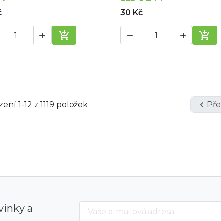
č
30 Kč





Přidat do košíku
Při
ení 1-12 z 1119 položek

Pře
vinky a