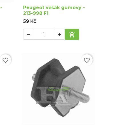
-
Peugeot věšák gumový -
213-998 F1
59 Kč



dat do košíku
Přidat do košíku
favorite_border
favorite_border