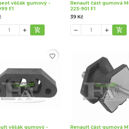
eot věšák gumový -
Renault část gumová M
999 F1
223-901 F1
č
39 Kč





Přidat do košíku
Při
favorite_border
ult věšák gumový -
Renault část gumová M