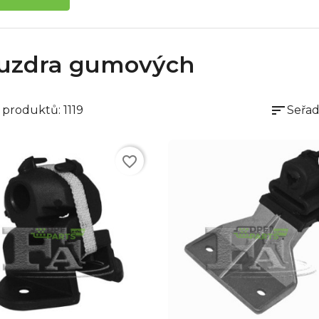
uzdra gumových
sort
 produktů: 1119
Seřad
favorite_border