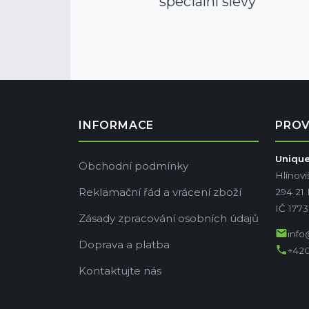
speciální slevy
INFORMACE
PRO
Unique 
Obchodní podmínky
Hlínovi
Reklamační řád a vrácení zboží
294 21
IČ 177
Zásady zpracování osobních údajů
mail
info
Doprava a platba
phone
+420
Kontaktujte nás