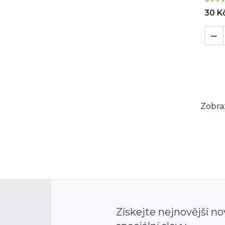
30 K

Zobraz
Získejte nejnovější no