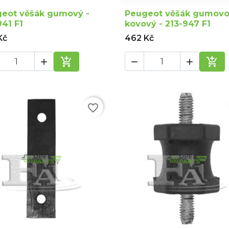
eot věšák gumový -
Peugeot věšák gumovo
941 F1
kovový - 213-947 F1
Kč
462 Kč





Přidat do košíku
Při
favorite_border