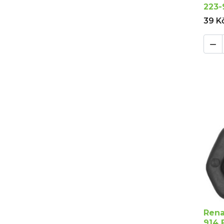
223-
39 K

Rena
914 