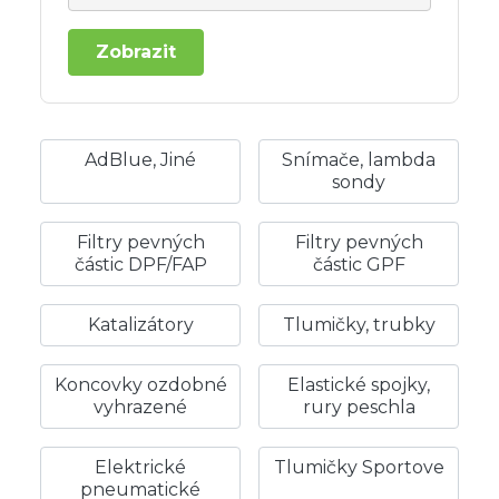
Zobrazit
AdBlue, Jiné
Snímače, lambda
sondy
Filtry pevných
Filtry pevných
částic DPF/FAP
částic GPF
Katalizátory
Tlumičky, trubky
Koncovky ozdobné
Elastické spojky,
vyhrazené
rury peschla
Elektrické
Tlumičky Sportove
pneumatické