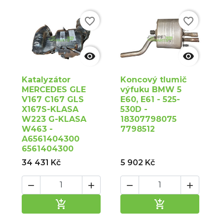
favorite_border
favorite_border


Katalyzátor
Koncový tlumič
MERCEDES GLE
výfuku BMW 5
V167 C167 GLS
E60, E61 - 525-
X167S-KLASA
530D -
W223 G-KLASA
18307798075
W463 -
7798512
A6561404300
6561404300
34 431 Kč
5 902 Kč






Přidat do košíku
Přidat do ko