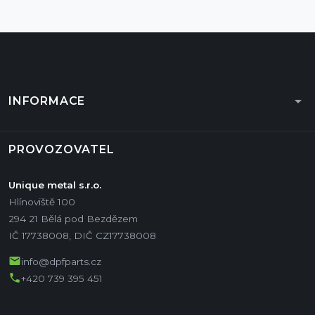
arrow_drop_down
INFORMACE
PROVOZOVATEL
Unique metal s.r.o.
Hlínoviště 100
294 21 Bělá pod Bezdězem
IČ 17738008, DIČ CZ17738008
mail
info@dpfparts.cz
phone
+420 739 395 451