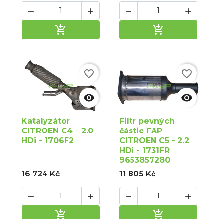






Přidat do košíku
Přidat do ko
favorite_border
favorite_border


Katalyzátor
Filtr pevných
CITROEN C4 - 2.0
částic FAP
HDi - 1706F2
CITROEN C5 - 2.2
HDi - 1731FR
9653857280
16 724 Kč
11 805 Kč






Přidat do košíku
Přidat do ko