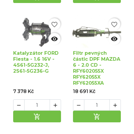
favorite_border
favorite_border


Katalyzátor FORD
Filtr pevných
Fiesta - 1.6 16V -
částic DPF MAZDA
4S61-5G232-J,
6 - 2.0 CD -
2S61-5G236-G
RFY602055X
RFY62055X
RFY62055XA
7 378 Kč
18 691 Kč






Přidat do košíku
Přidat do ko