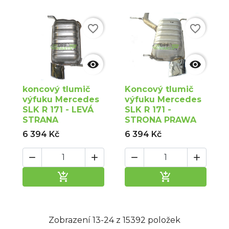
favorite_border
favorite_border


koncový tlumič
Koncový tlumič
výfuku Mercedes
výfuku Mercedes
SLK R 171 - LEVÁ
SLK R 171 -
STRANA
STRONA PRAWA
6 394 Kč
6 394 Kč






Přidat do košíku
Přidat do ko
Zobrazení 13-24 z 15392 položek