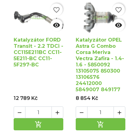
favorite_border
favorite_border


Katalyzátor FORD
Katalyzátor OPEL
Transit - 2.2 TDCi -
Astra G Combo
CC115E211BC CC11-
Corsa Meriva
5E211-BC CC11-
Vectra Zafira - 1.4-
5F297-BC
1.6 - 5850092
13105075 850300
13106576
24412000
5849007 849177
12 789 Kč
8 854 Kč






Přidat do košíku
Přidat do ko