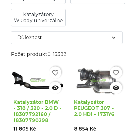
Katalyzátory
Wkłady univerzálne
expand_more
Důležitost
Počet produktů: 15392
favorite_border
favorite_border


Katalyzátor BMW
Katalyzátor
- 318 / 320 - 2.0 D -
PEUGEOT 307 -
18307792160 /
2.0 HDi - 1731Y6
18307790298
11 805 Kč
8 854 Kč